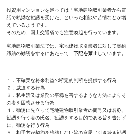
投資用マンションを巡っては「宅地建物取引業者から電
話で執拗な勧誘を受けた」といった相談や苦情などが増
えているようです。
そのため、国土交通省でも注意喚起を行っています。
宅地建物取引業法では、宅地建物取引業者に対して契約
締結の勧誘をするにあたって、
下記を禁止
しています。
１．不確実な将来利益の断定的判断を提供する行為
２．威迫する行為
３．私生活又は業務の平穏を害するような方法によりそ
の者を困惑させる行為
４．勧誘に先立って宅地建物取引業者の商号又は名称、
勧誘を行う者の氏名、勧誘をする目的である旨を告げず
に、勧誘を行う行為
５．相手方が契約を締結しない旨の意思（引き続き勧誘